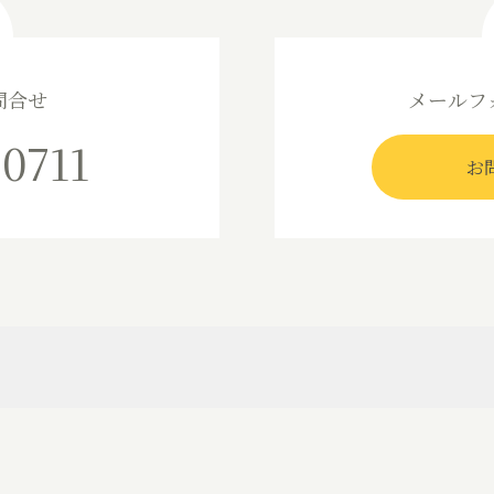
問合せ
メールフ
-0711
お
フリーズドライ加工
会社
小麦粉分離加工
アク
オリジナル商品