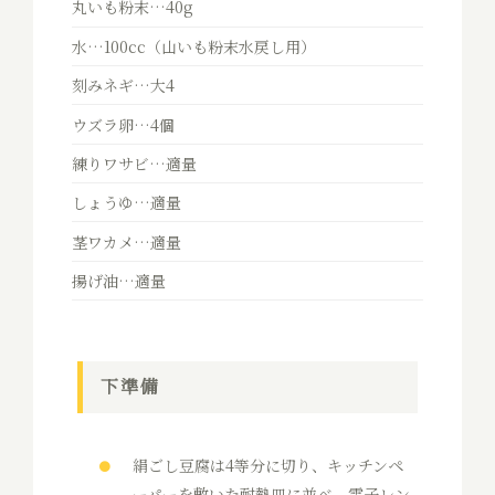
丸いも粉末…40g
水…100cc（山いも粉末水戻し用）
刻みネギ…大4
ウズラ卵…4個
練りワサビ…適量
しょうゆ…適量
茎ワカメ…適量
揚げ油…適量
下準備
絹ごし豆腐は4等分に切り、キッチンペ
ーパーを敷いた耐熱皿に並べ、電子レン