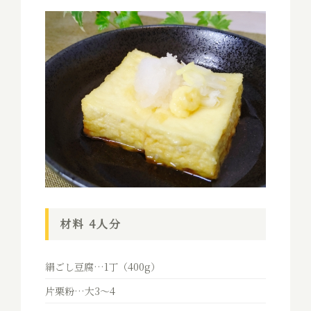
材料 4人分
絹ごし豆腐…1丁（400g）
片栗粉…大3〜4