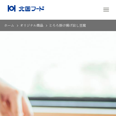
ホーム
オリジナル商品
とろろ掛け揚げ出し豆腐
フリーズドライ加工
小麦粉分離加工
オリジ